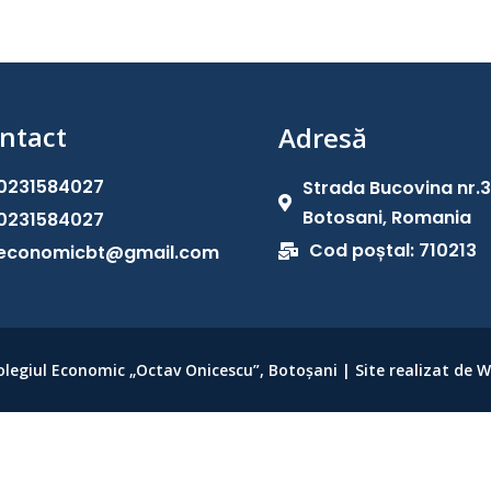
ntact
Adresă
0231584027
Strada Bucovina nr.

Botosani, Romania
0231584027
Cod poștal: 710213
economicbt@gmail.com

olegiul Economic „Octav Onicescu”, Botoșani | Site realizat de