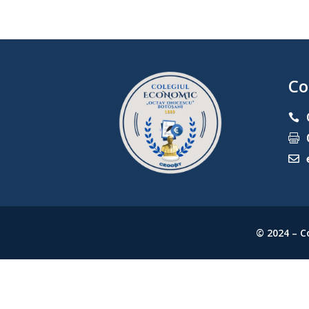
Co



© 2024 – C