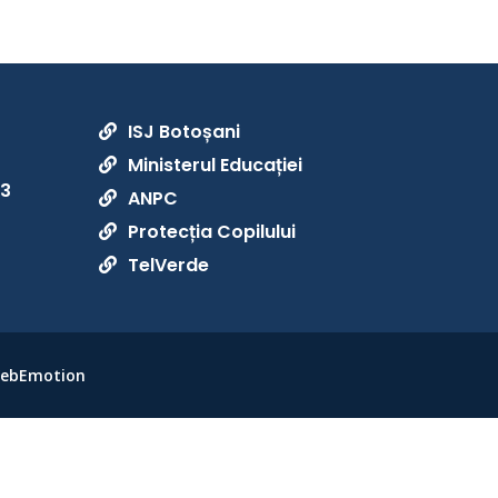
ISJ Botoșani

Ministerul Educației

33
ANPC

Protecția Copilului

TelVerde

 WebEmotion