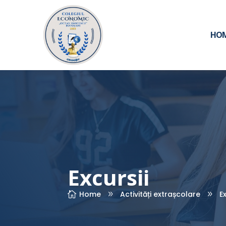
HO
Excursii
Home
Activități extrașcolare
E

9
9