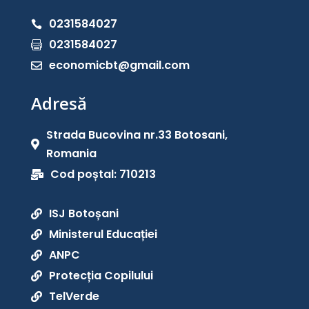
0231584027

0231584027

economicbt@gmail.com

Adresă
Strada Bucovina nr.33 Botosani,

Romania
Cod poștal: 710213

ISJ Botoșani

Ministerul Educației

ANPC

Protecția Copilului

TelVerde
