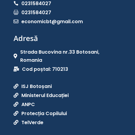
0231584027

0231584027

economicbt@gmail.com

Adresă
Strada Bucovina nr.33 Botosani,

Romania
Cod poștal: 710213

ISJ Botoșani

Ministerul Educației

ANPC

Protecția Copilului

TelVerde
