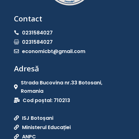
Contact
0231584027

0231584027

economicbt@gmail.com

Adresă
Strada Bucovina nr.33 Botosani,

Romania
Cod poștal: 710213

ISJ Botoșani

Ministerul Educației

ANPC
