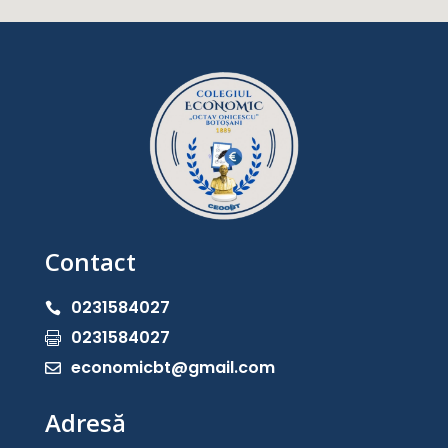
Contact
0231584027

0231584027

economicbt@gmail.com

Adresă