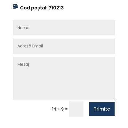

Cod poștal: 710213
Trimite
=
14 + 9