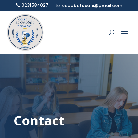
0231584027
ceoobotosani@gmail.com


Contact