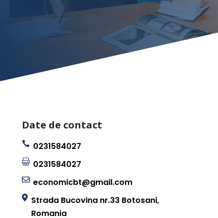
Date de contact

0231584027

0231584027

economicbt@gmail.com

Strada Bucovina nr.33 Botosani,
Romania