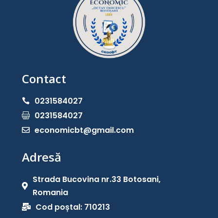
Contact
0231584027

0231584027

economicbt@gmail.com

Adresă
Strada Bucovina nr.33 Botosani,

Romania
Cod poștal: 710213
