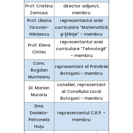
Prof. Cristina
director adjunct,
Zamciuc
membru
Prof. Liliana
reprezentantul ariei
Vicovan-
curriculare “Matematică
Hănțescu
şi Ştiinţe” – membru
reprezentantul ariei
Prof. Elena
curriculare “Tehnologii”
Cîntec
– membru
Cons.
reprezentant al Primăriei
Bogdan
Botoşani – membru
Munteanu
consilier, reprezentant
Dl. Marian
al Consiliului Local
Murariu
Botoşani – membru
Dna.
Daniela-
reprezentantul C.R.P. –
Petronela
membru
Huțu