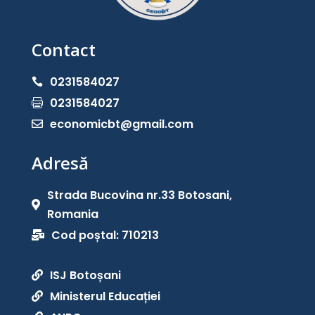
Contact
0231584027

0231584027

economicbt@gmail.com

Adresă
Strada Bucovina nr.33 Botosani,

Romania
Cod poștal: 710213

ISJ Botoșani

Ministerul Educației
