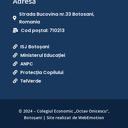
Adresă
Strada Bucovina nr.33 Botosani,

Romania
Cod poștal: 710213

ISJ Botoșani

Ministerul Educației

ANPC

Protecția Copilului

TelVerde

© 2024 – Colegiul Economic „Octav Onicescu”,
Botoșani | Site realizat de WebEmotion