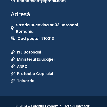
economicbt@gmail.com

Adresă
Strada Bucovina nr.33 Botosani,

Romania
Cod poștal: 710213

ISJ Botoșani

Ministerul Educației

ANPC

Protecția Copilului

TelVerde

© 2024 – Colegiul Economic „Octav Onicescu”,