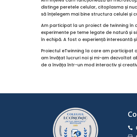
Am înțeles cum funcționează un microscop 
distinge peretele celular, citoplasma și nu
să înțelegem mai bine structura celulei și 
Am participat la un proiect de twinning în c
experimente pe teme legate de natură și sănă
în echipă. A fost o experiență interesantă și
Proiectul eTwinning la care am participat an
am învățat lucruri noi și mi-am dezvoltat ab
de a învăța într-un mod interactiv și creativ
Co
