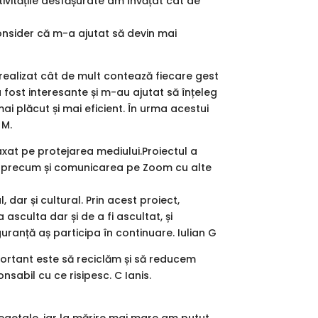
tivitățile desfășurate am învățat cât de
 Consider că m-a ajutat să devin mai
realizat cât de mult contează fiecare gest
 fost interesante și m-au ajutat să înțeleg
i plăcut și mai eficient. În urma acestui
 M.
axat pe protejarea mediului.Proiectul a
va, precum și comunicarea pe Zoom cu alte
dar și cultural. Prin acest proiect,
 asculta dar și de a fi ascultat, și
uranță aș participa în continuare. Iulian G
ortant este să reciclăm și să reducem
nsabil cu ce risipesc. C Ianis.