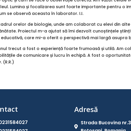
optic și cum se face o observație corectă. Am văzut celule v
cleul. Lumina și focalizarea sunt foarte importante pentru o 
cum se observă aceasta în laborator. I.I.
adrul orelor de biologie, unde am colaborat cu elevi din alte șc
tate. Proiectul m-a ajutat să îmi dezvolt cunoștințele științifi
 educativă, care mi-a oferit o perspectivă mai largă asupra biol
ul trecut a fost o experiență foarte frumoasă și utilă. Am colab
ilitățile de comunicare și lucru în echipă. A fost o oportunitat
. (R.R.)
ntact
Adresă
0231584027
Strada Bucovina nr.

Botosani, Romania