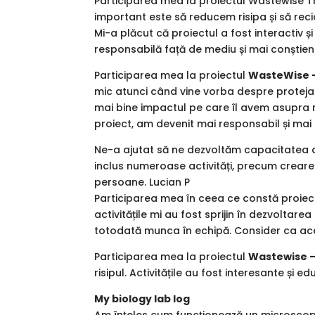
Participarea mea la proiectul Wastewise Thi
important este să reducem risipa și să rec
Mi-a plăcut că proiectul a fost interactiv ș
responsabilă față de mediu și mai conștien
Participarea mea la proiectul
WasteWise –
mic atunci când vine vorba despre protejare
mai bine impactul pe care îl avem asupra m
proiect, am devenit mai responsabil și mai co
Ne-a ajutat să ne dezvoltăm capacitatea de
inclus numeroase activități, precum creare
persoane. Lucian P
Participarea mea în ceea ce constă proiec
activitățile mi au fost sprijin în dezvoltare
totodată munca în echipă. Consider ca acest
Participarea mea la proiectul
Wastewise –
risipul. Activitățile au fost interesante și
My biology lab log