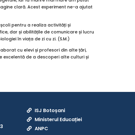
egetale, iar la mărire mai mare am putut
imagine clară. Acest experiment ne-a ajutat
oli pentru a realiza activități și
ce, dar și abilitățile de comunicare și lucru
ogiei în viața de zi cu zi. (S.M.)
orat cu elevi și profesori din alte țări,
e excelentă de a descoperi alte culturi și
ISJ Botoșani

Ministerul Educației

33
ANPC
