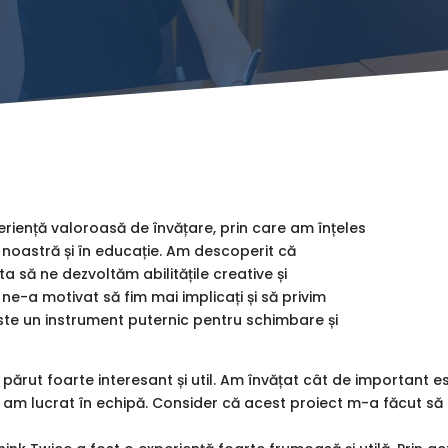
eriență valoroasă de învățare, prin care am înțeles
 noastră și în educație. Am descoperit că
a să ne dezvoltăm abilitățile creative și
ne-a motivat să fim mai implicați și să privim
 este un instrument puternic pentru schimbare și
părut foarte interesant și util. Am învățat cât de important e
că am lucrat în echipă. Consider că acest proiect m-a făcut să f