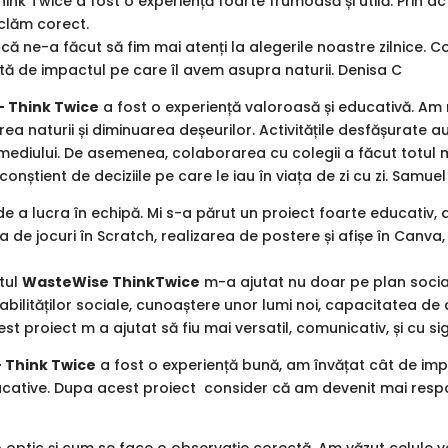
nk Twice a fost o experiență foarte frumoasă și utilă. Prin ac
iclăm corect.
i că ne-a făcut să fim mai atenți la alegerile noastre zilnice.
tă de impactul pe care îl avem asupra naturii. Denisa C
 Think Twice
a fost o experiență valoroasă și educativă. Am 
a naturii și diminuarea deșeurilor. Activitățile desfășurate au
ediului. De asemenea, colaborarea cu colegii a făcut totul ma
nștient de deciziile pe care le iau în viața de zi cu zi. Samuel
 a lucra în echipă. Mi s-a părut un proiect foarte educativ, 
a de jocuri în Scratch, realizarea de postere și afișe în Can
tul
WasteWise ThinkTwice
m-a ajutat nu doar pe plan social, 
a abilităților sociale, cunoaștere unor lumi noi, capacitatea de a
 proiect m a ajutat să fiu mai versatil, comunicativ, și cu sig
 Think Twice
a fost o experiență bună, am învățat cât de imp
 educative. Dupa acest proiect consider că am devenit mai respo