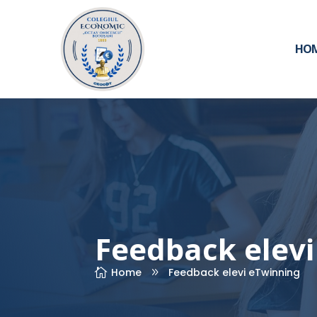
HO
Feedback elev
Home
Feedback elevi eTwinning

9