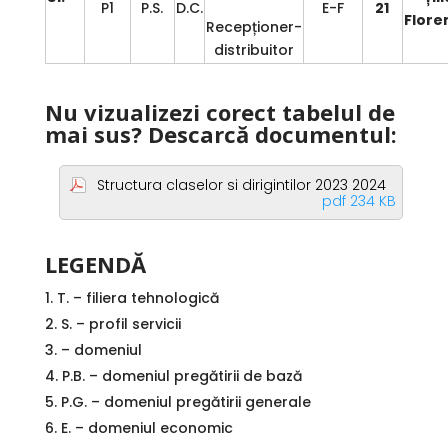
P1
P.S.
D.C.
E-F
21
Flore
Recepționer-
distribuitor
Nu vizualizezi corect tabelul de
mai sus? Descarcă documentul:
Structura claselor si dirigintilor 2023 2024
pdf 234 KB
LEGENDĂ
T. – filiera tehnologică
S. – profil servicii
– domeniul
P.B. – domeniul pregătirii de bază
P.G. – domeniul pregătirii generale
E. – domeniul economic