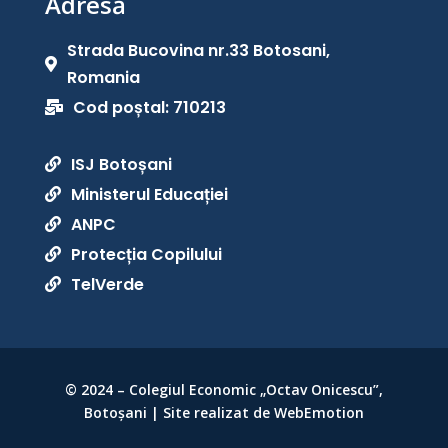
Adresă
Strada Bucovina nr.33 Botosani,

Romania
Cod poștal: 710213

ISJ Botoșani

Ministerul Educației

ANPC

Protecția Copilului

TelVerde

© 2024 – Colegiul Economic „Octav Onicescu”,
Botoșani | Site realizat de WebEmotion