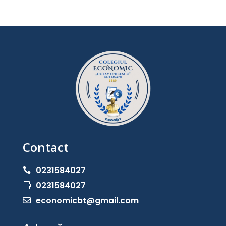
Contact
0231584027

0231584027

economicbt@gmail.com
