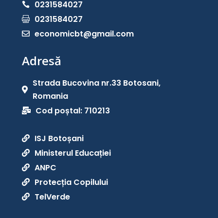
0231584027

0231584027

economicbt@gmail.com

Adresă
Strada Bucovina nr.33 Botosani,

Romania
Cod poștal: 710213

ISJ Botoșani

Ministerul Educației

ANPC

Protecția Copilului

TelVerde
