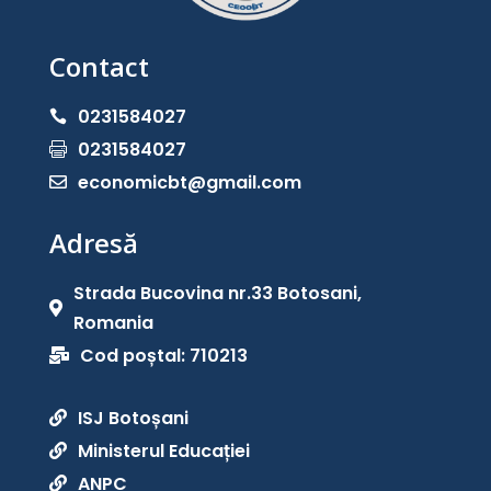
Contact
0231584027

0231584027

economicbt@gmail.com

Adresă
Strada Bucovina nr.33 Botosani,

Romania
Cod poștal: 710213

ISJ Botoșani

Ministerul Educației

ANPC
