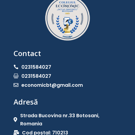
Contact
0231584027

0231584027

economicbt@gmail.com

Adresă
Strada Bucovina nr.33 Botosani,

Romania
Cod poștal: 710213
