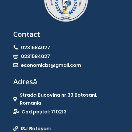
Contact
0231584027

0231584027

economicbt@gmail.com

Adresă
Strada Bucovina nr.33 Botosani,

Romania
Cod poștal: 710213

ISJ Botoșani
