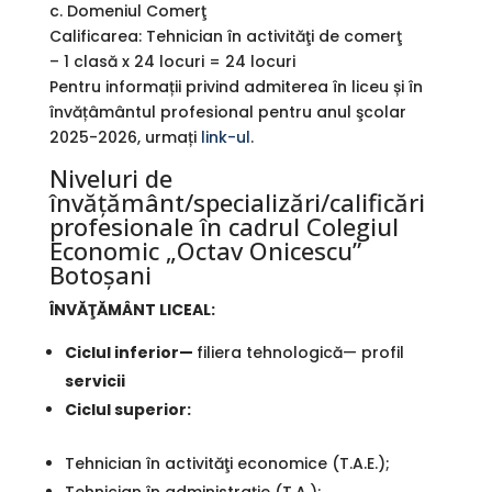
c. Domeniul Comerţ
Calificarea: Tehnician în activităţi de comerţ
– 1 clasă x 24 locuri = 24 locuri
Pentru informații privind admiterea în liceu și în
învățâmântul profesional pentru anul şcolar
2025-2026, urmați
link-ul
.
Niveluri de
învăţământ/specializări/calificări
profesionale în cadrul Colegiul
Economic „Octav Onicescu”
Botoşani
ÎNVĂŢĂMÂNT LICEAL:
Ciclul inferior—
filiera tehnologică— profil
servicii
Ciclul superior:
Tehnician în activităţi economice (T.A.E.);