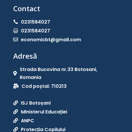
Contact
0231584027

0231584027

economicbt@gmail.com

Adresă
Strada Bucovina nr.33 Botosani,

Romania
Cod poștal: 710213

ISJ Botoșani

Ministerul Educației

ANPC

Protecția Copilului
