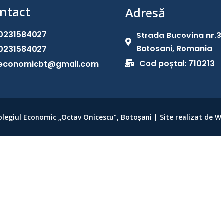
ntact
Adresă
0231584027
Strada Bucovina nr.

Botosani, Romania
0231584027
Cod poștal: 710213
economicbt@gmail.com

olegiul Economic „Octav Onicescu”, Botoșani | Site realizat de