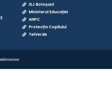
ISJ Botoșani

Ministerul Educației

33
ANPC

Protecția Copilului

TelVerde

 WebEmotion