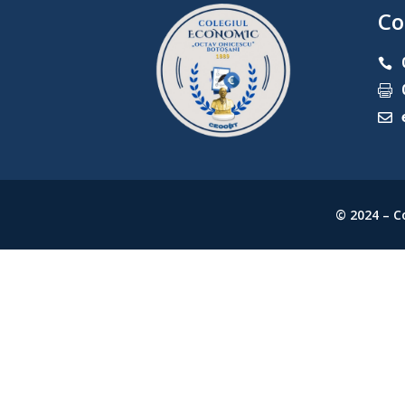
Co



© 2024 – C