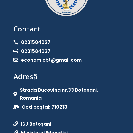
Contact
0231584027

0231584027

economicbt@gmail.com

Adresă
Strada Bucovina nr.33 Botosani,

Romania
Cod poștal: 710213

ISJ Botoșani

Ministerul Educației
